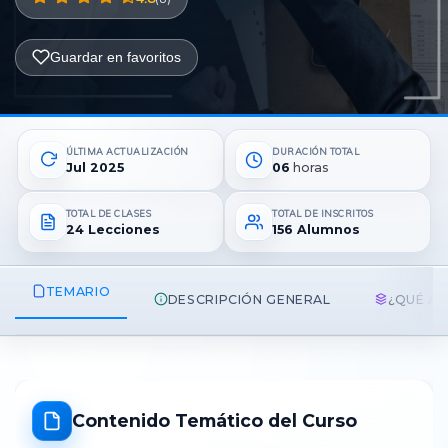
Metodologías
Guardar en favoritos
Normas ISO
ÚLTIMA ACTUALIZACIÓN
DURACIÓN TOTAL
Jul 2025
06
horas
Normatividad Mexicana
TOTAL DE CLASES
TOTAL DE INSCRITOS
24 Lecciones
156 Alumnos
Recursos Humanos
TEMARIO
DESCRIPCIÓN GENERAL
¿QUÉ A
Contenido Temático del Curso