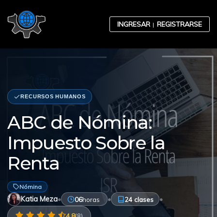
Skip to content
INGRESAR
REGISTRARSE
RECURSOS HUMANOS
Contabilidad
ABC de Nómina:
Impuesto Sobre la
Desarrollo Organizacional
Renta
Nómina
Ética Empresarial
Katia Meza
•
•
•
06
horas
24 clases
4.8
(8)