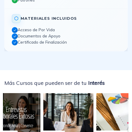
MATERIALES INCLUIDOS
Acceso de Por Vida
Documentos de Apoyo
Certificado de Finalización
Más Cursos que pueden ser de tu
Interés
actual es: $0.00.
 original era: $650.00.
$
500.00
$
0.00
$
1,000.
$
650.00