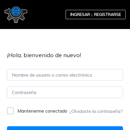
Skip to content
INGRESAR
REGISTRARSE
¡Hola, bienvenido de nuevo!
Contabilidad
Desarrollo Organizacional
Mantenerme conectado
¿Olvidaste la contraseña?
Ética Empresarial