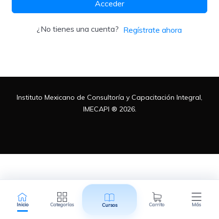
Acceder
Metodologías
¿No tienes una cuenta?
Regístrate ahora
Normas ISO
Instituto Mexicano de Consultoría y Capacitación Integral,
Normatividad Mexicana
IMECAPI ® 2026.
Recursos Humanos
Inicio
Categorías
Carrito
Más
Cursos