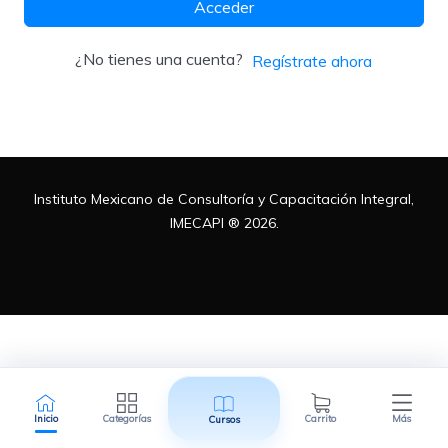
Acceder
Metodologías
¿No tienes una cuenta?
Regístrate ahora
Normas ISO
Instituto Mexicano de Consultoría y Capacitación Integral,
Normatividad Mexicana
IMECAPI ® 2026.
Recursos Humanos
Inicio
Categorías
Carrito
Más
Cursos