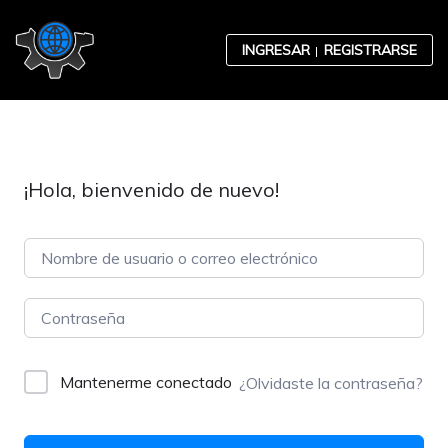
Skip to content
INGRESAR
REGISTRARSE
¡Hola, bienvenido de nuevo!
Contabilidad
Desarrollo Organizacional
Mantenerme conectado
¿Olvidaste la contraseña?
Ética Empresarial