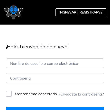
Skip to content
INGRESAR
REGISTRARSE
¡Hola, bienvenido de nuevo!
Contabilidad
Desarrollo Organizacional
Mantenerme conectado
¿Olvidaste la contraseña?
Ética Empresarial