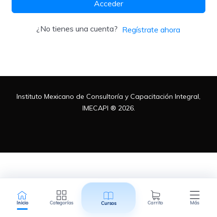
Acceder
Metodologías
¿No tienes una cuenta?
Regístrate ahora
Normas ISO
Instituto Mexicano de Consultoría y Capacitación Integral,
Normatividad Mexicana
IMECAPI ® 2026.
Recursos Humanos
Inicio
Categorías
Carrito
Más
Cursos