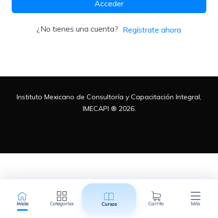
Acceder
Metodologías
¿No tienes una cuenta?
Regístrate ahora
Normas ISO
Instituto Mexicano de Consultoría y Capacitación Integral,
Normatividad Mexicana
IMECAPI ® 2026.
Recursos Humanos
Inicio
Categorías
Carrito
Más
Cursos