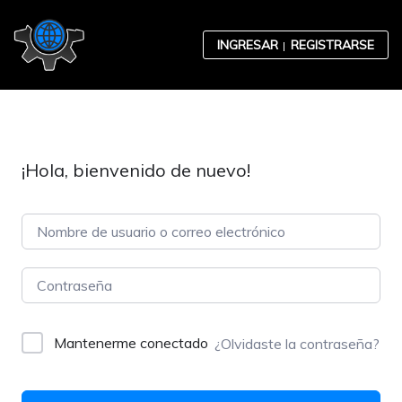
Skip to content
INGRESAR
REGISTRARSE
¡Hola, bienvenido de nuevo!
Contabilidad
Desarrollo Organizacional
Mantenerme conectado
¿Olvidaste la contraseña?
Ética Empresarial