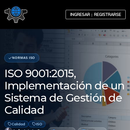
Skip to content
INGRESAR
REGISTRARSE
NORMAS ISO
Contabilidad
ISO 9001:2015,
Implementación de un
Desarrollo Organizacional
Sistema de Gestión de
Calidad
Ética Empresarial
Calidad
ISO