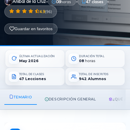
Aníbal de la Cruz
•
•
•
08
horas
47 clases
Metodologías
4.9
(96)
Guardar en favoritos
Normas ISO
ÚLTIMA ACTUALIZACIÓN
DURACIÓN TOTAL
Normatividad Mexicana
May 2026
08
horas
TOTAL DE CLASES
TOTAL DE INSCRITOS
47 Lecciones
942 Alumnos
Recursos Humanos
TEMARIO
DESCRIPCIÓN GENERAL
¿QUÉ A