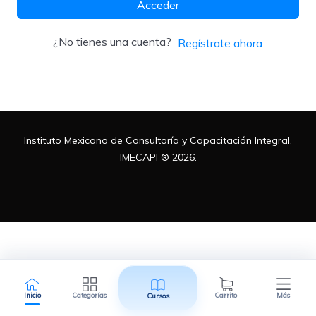
Acceder
Metodologías
¿No tienes una cuenta?
Regístrate ahora
Normas ISO
Instituto Mexicano de Consultoría y Capacitación Integral,
Normatividad Mexicana
IMECAPI ® 2026.
Recursos Humanos
Inicio
Categorías
Carrito
Más
Cursos