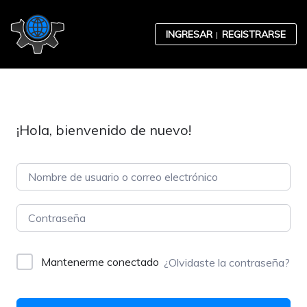
Skip to content
INGRESAR
REGISTRARSE
¡Hola, bienvenido de nuevo!
Contabilidad
Desarrollo Organizacional
Mantenerme conectado
¿Olvidaste la contraseña?
Ética Empresarial