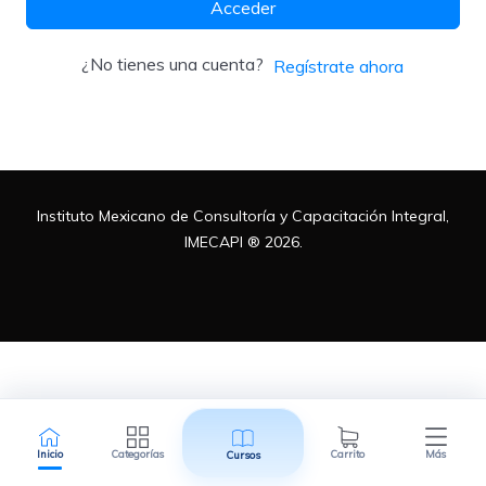
Acceder
Metodologías
¿No tienes una cuenta?
Regístrate ahora
Normas ISO
Instituto Mexicano de Consultoría y Capacitación Integral,
Normatividad Mexicana
IMECAPI ® 2026.
Recursos Humanos
Inicio
Categorías
Carrito
Más
Cursos