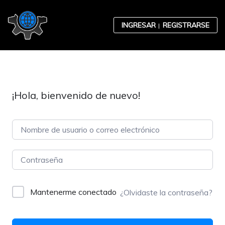
Skip to content
INGRESAR
REGISTRARSE
¡Hola, bienvenido de nuevo!
Contabilidad
Desarrollo Organizacional
Mantenerme conectado
¿Olvidaste la contraseña?
Ética Empresarial