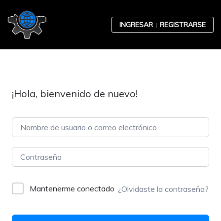
Skip to content
INGRESAR
REGISTRARSE
¡Hola, bienvenido de nuevo!
Contabilidad
Desarrollo Organizacional
Mantenerme conectado
¿Olvidaste la contraseña?
Ética Empresarial