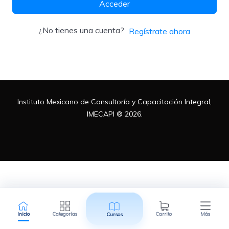
Acceder
Metodologías
¿No tienes una cuenta?
Regístrate ahora
Normas ISO
Instituto Mexicano de Consultoría y Capacitación Integral,
Normatividad Mexicana
IMECAPI ® 2026.
Recursos Humanos
Inicio
Categorías
Carrito
Más
Cursos