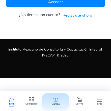
Acceder
Metodologías
¿No tienes una cuenta?
Regístrate ahora
Normas ISO
Instituto Mexicano de Consultoría y Capacitación Integral,
Normatividad Mexicana
IMECAPI ® 2026.
Recursos Humanos
Inicio
Categorías
Carrito
Más
Cursos