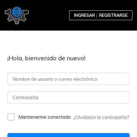
Skip to content
INGRESAR
REGISTRARSE
¡Hola, bienvenido de nuevo!
Contabilidad
Desarrollo Organizacional
Mantenerme conectado
¿Olvidaste la contraseña?
Ética Empresarial