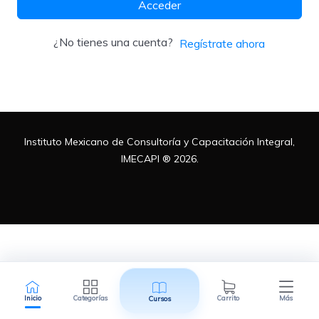
Acceder
Metodologías
¿No tienes una cuenta?
Regístrate ahora
Normas ISO
Instituto Mexicano de Consultoría y Capacitación Integral,
Normatividad Mexicana
IMECAPI ® 2026.
Recursos Humanos
Inicio
Categorías
Carrito
Más
Cursos