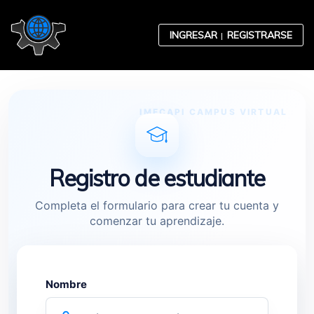
Skip to content
INGRESAR
REGISTRARSE
Contabilidad
Registro de estudiante
Completa el formulario para crear tu cuenta y
comenzar tu aprendizaje.
Desarrollo Organizacional
Ética Empresarial
Nombre