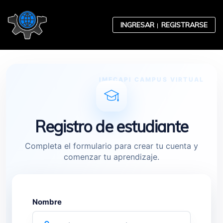
Skip to content
INGRESAR
REGISTRARSE
Contabilidad
Registro de estudiante
Completa el formulario para crear tu cuenta y
comenzar tu aprendizaje.
Desarrollo Organizacional
Ética Empresarial
Nombre