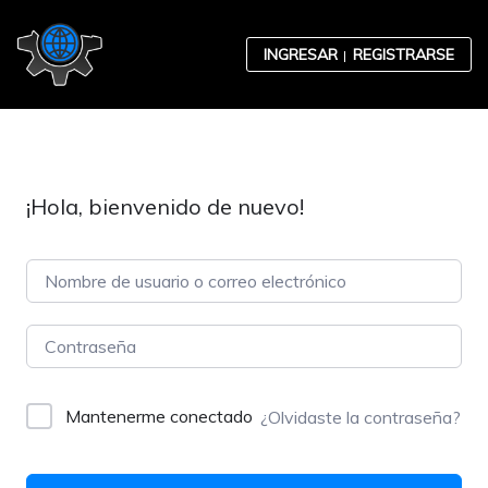
Skip to content
INGRESAR
REGISTRARSE
¡Hola, bienvenido de nuevo!
Contabilidad
Desarrollo Organizacional
Mantenerme conectado
¿Olvidaste la contraseña?
Ética Empresarial