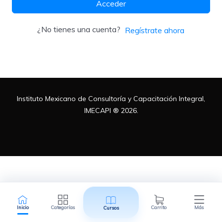
Acceder
Metodologías
¿No tienes una cuenta?
Regístrate ahora
Normas ISO
Instituto Mexicano de Consultoría y Capacitación Integral,
Normatividad Mexicana
IMECAPI ® 2026.
Recursos Humanos
Inicio
Categorías
Carrito
Más
Cursos